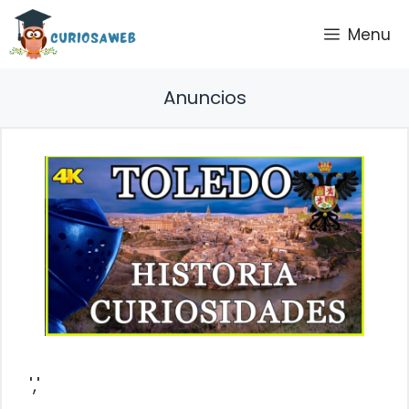
Saltar
Menu
al
contenido
Anuncios
','