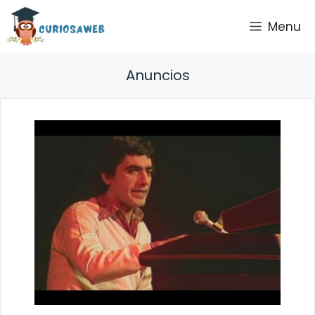
Saltar
Menu
al
contenido
Anuncios