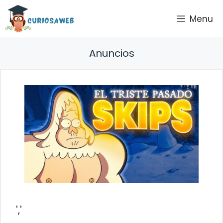
Saltar
Menu
al
contenido
Anuncios
','