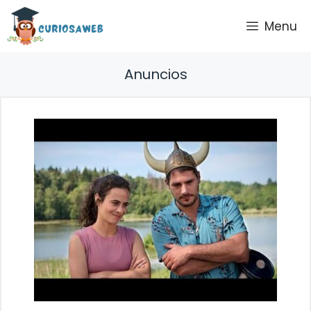
Saltar
Menu
al
contenido
Anuncios