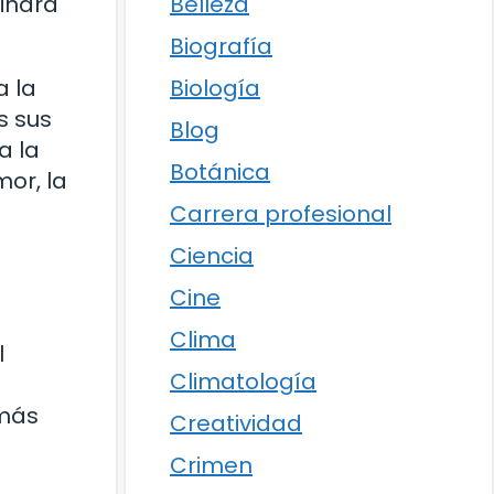
Belleza
minará
Biografía
Biología
a la
s sus
Blog
a la
Botánica
or, la
Carrera profesional
Ciencia
Cine
Clima
l
Climatología
 más
Creatividad
Crimen