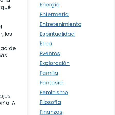
 una
Energía
r qué
Enfermería
Entretenimiento
l
Espiritualidad
, los
Ética
dad de
Eventos
más
Exploración
Familia
Fantasía
Feminismo
ajes,
Filosofía
nía. A
Finanzas