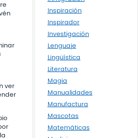
re
Inspiración
ivén
Inspirador
Investigación
minar
Lenguaje
a
Lingüística
Literatura
Magia
n ver
Manualidades
render
Manufactura
Mascotas
pio
por
Matemáticas
la