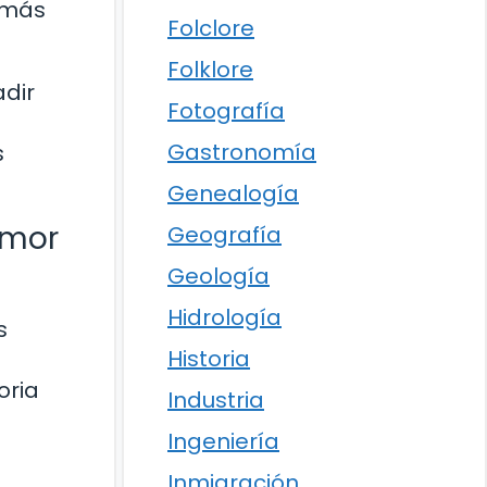
s más
Folclore
Folklore
dir
Fotografía
Gastronomía
s
Genealogía
amor
Geografía
Geología
Hidrología
s
Historia
oria
Industria
Ingeniería
Inmigración