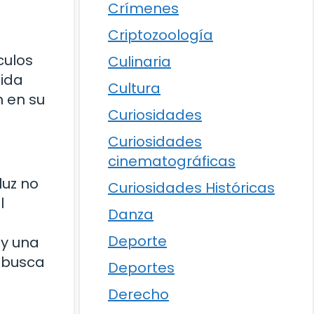
Crímenes
Criptozoología
culos
Culinaria
dida
Cultura
n en su
Curiosidades
Curiosidades
cinematográficas
luz no
Curiosidades Históricas
l
Danza
Deporte
ay una
n busca
Deportes
Derecho