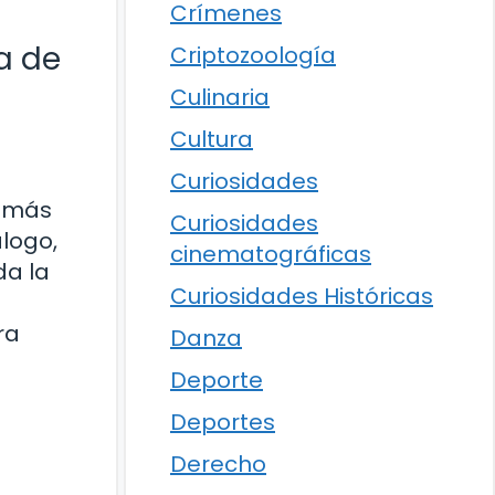
Crímenes
a de
Criptozoología
Culinaria
Cultura
Curiosidades
o más
Curiosidades
álogo,
cinematográficas
da la
Curiosidades Históricas
ra
Danza
Deporte
Deportes
Derecho