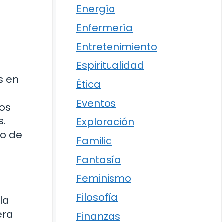
Energía
Enfermería
Entretenimiento
Espiritualidad
s en
Ética
l
Eventos
los
s.
Exploración
po de
Familia
Fantasía
Feminismo
Filosofía
la
era
Finanzas