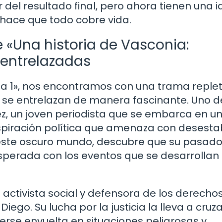
 del resultado final, pero ahora tienen una 
hace que todo cobre vida.
e «Una historia de Vasconia:
 entrelazadas
da 1», nos encontramos con una trama reple
s se entrelazan de manera fascinante. Uno d
ez, un joven periodista que se embarca en u
spiración política que amenaza con desestab
este oscuro mundo, descubre que su pasad
perada con los eventos que se desarrollan 
 activista social y defensora de los derecho
ego. Su lucha por la justicia la lleva a cruz
rse envuelta en situaciones peligrosas y