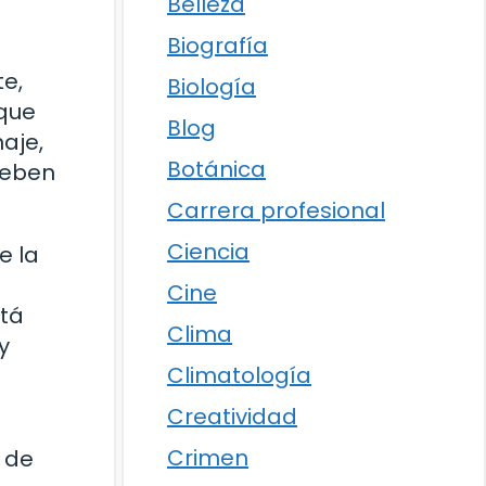
Belleza
Biografía
te,
Biología
 que
Blog
aje,
Botánica
deben
Carrera profesional
Ciencia
e la
Cine
stá
Clima
y
Climatología
Creatividad
Crimen
 de