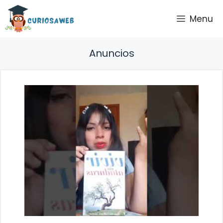
Saltar
Menu
al
contenido
Anuncios