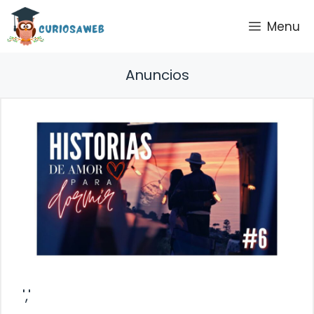
Saltar
Menu
al
contenido
Anuncios
','