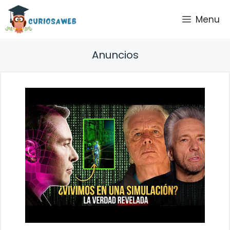
Saltar
Menu
al
contenido
Anuncios