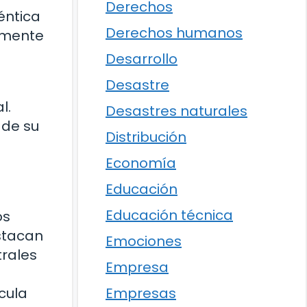
Derechos
éntica
Derechos humanos
lmente
Desarrollo
Desastre
l.
Desastres naturales
 de su
Distribución
Economía
Educación
Educación técnica
os
stacan
Emociones
trales
Empresa
cula
Empresas