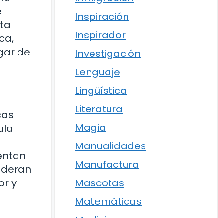
e
Inspiración
sta
Inspirador
ca,
ugar de
Investigación
Lenguaje
Lingüística
Literatura
cas
Magia
ula
Manualidades
entan
Manufactura
sideran
or y
Mascotas
Matemáticas