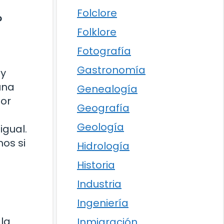
Folclore
?
Folklore
Fotografía
Gastronomía
 y
una
Genealogía
lor
Geografía
Geología
igual.
os si
Hidrología
Historia
Industria
Ingeniería
la
Inmigración