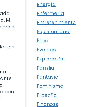
Energía
 cada
Enfermería
a. Mi
Entretenimiento
siones.
Espiritualidad
Ética
le una
Eventos
Exploración
Familia
bra
Fantasía
tante
na
Feminismo
ia con
Filosofía
y
Finanzas