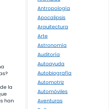
Antropología
Apocalipsis
Arquitectura
Arte
Astronomía
Auditoría
Autoayuda
na
Autobiografía
vas?
Automotriz
de la
Automóviles
que
as han
Aventuras