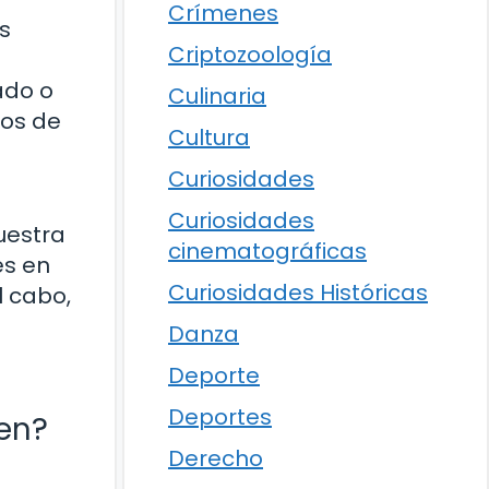
Crímenes
as
Criptozoología
ado o
Culinaria
nos de
Cultura
Curiosidades
Curiosidades
uestra
cinematográficas
es en
Curiosidades Históricas
l cabo,
Danza
Deporte
Deportes
cen?
Derecho