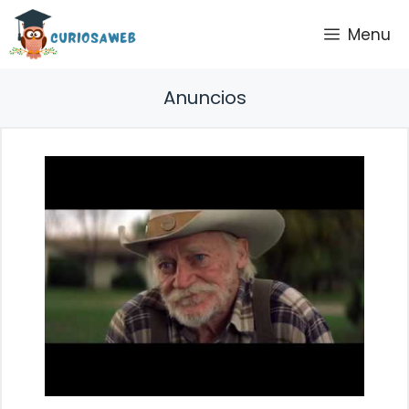
Saltar
Menu
al
contenido
Anuncios