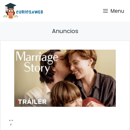
Saltar
Menu
al
contenido
Anuncios
','