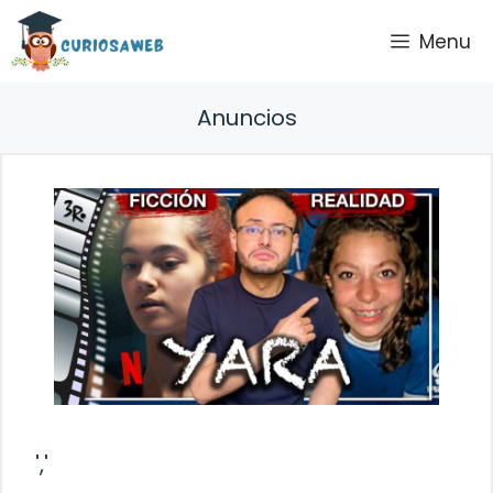
Saltar
Menu
al
contenido
Anuncios
','