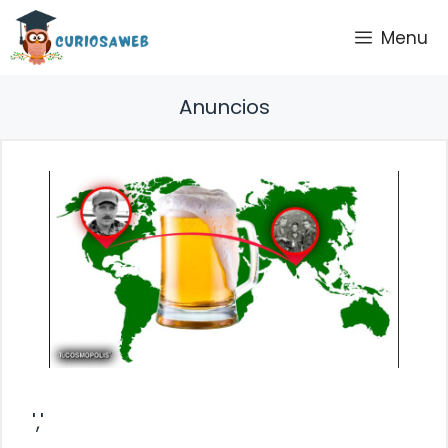
Saltar
Menu
al
contenido
Anuncios
','