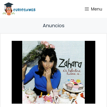
Saltar
Menu
al
contenido
Anuncios