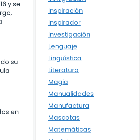
16 y se
Inspiración
rgo,
a
Inspirador
Investigación
Lenguaje
Lingüística
ado su
Literatura
cula
Magia
Manualidades
Manufactura
dos en
Mascotas
Matemáticas