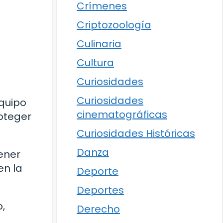
Crímenes
Criptozoología
Culinaria
Cultura
s
Curiosidades
Curiosidades
equipo
cinematográficas
oteger
Curiosidades Históricas
Danza
ener
en la
Deporte
Deportes
o,
Derecho