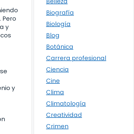
Belleza
niendo
Biografía
. Pero
Biología
a y
Blog
icos
Botánica
Carrera profesional
Ciencia
 se
Cine
nio y
Clima
Climatología
Creatividad
ón
Crimen