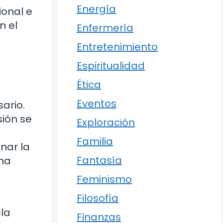
Energía
ional e
n el
Enfermería
Entretenimiento
Espiritualidad
Ética
Eventos
ario.
sión se
Exploración
Familia
nar la
Fantasía
 ha
Feminismo
Filosofía
«la
Finanzas