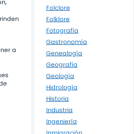
ón,
Folclore
brinden
Folklore
a
Fotografía
Gastronomía
ener a
Genealogía
Geografía
ses
Geología
 de
Hidrología
Historia
Industria
Ingeniería
Inmigración