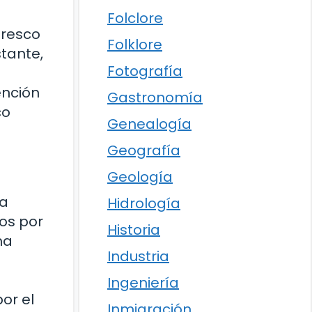
Folclore
fresco
Folklore
stante,
Fotografía
ención
Gastronomía
co
Genealogía
Geografía
Geología
la
Hidrología
dos por
Historia
ma
Industria
Ingeniería
or el
Inmigración