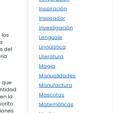
Inspiración
Inspirador
Investigación
 los
Lenguaje
os
Lingüística
s del
ria
Literatura
Magia
Manualidades
o que
Manufactura
entidad
Mascotas
 en la
orito
Matemáticas
iones