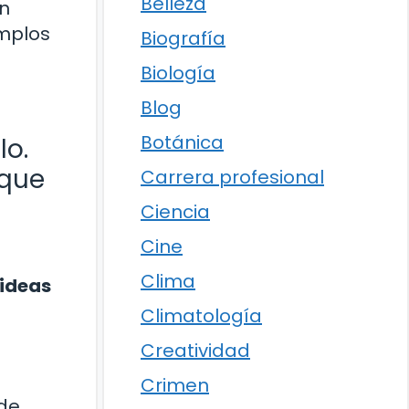
Belleza
un
emplos
Biografía
Biología
Blog
Botánica
lo.
 que
Carrera profesional
a
Ciencia
Cine
Clima
 ideas
Climatología
Creatividad
Crimen
 de