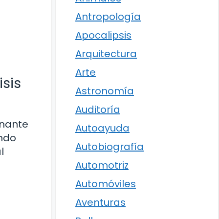
Antropología
Apocalipsis
Arquitectura
Arte
isis
Astronomía
Auditoría
inante
Autoayuda
undo
Autobiografía
l
Automotriz
Automóviles
Aventuras