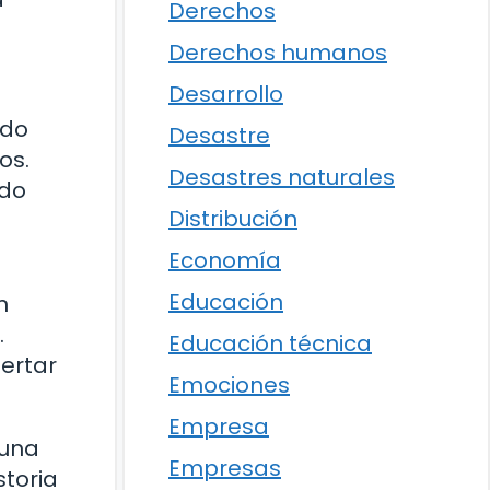
Derechos
Derechos humanos
Desarrollo
ndo
Desastre
os.
Desastres naturales
ndo
Distribución
Economía
Educación
n
.
Educación técnica
ertar
Emociones
Empresa
 una
Empresas
storia