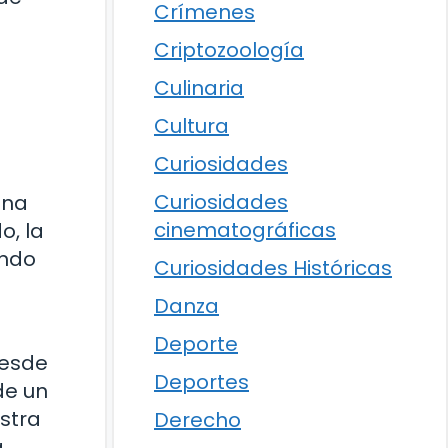
Crímenes
Criptozoología
Culinaria
Cultura
Curiosidades
Curiosidades
ina
cinematográficas
o, la
ando
Curiosidades Históricas
Danza
Deporte
desde
Deportes
de un
stra
Derecho
a