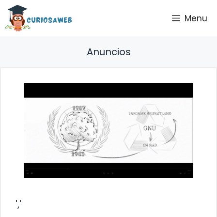
Saltar
Menu
al
contenido
Anuncios
','