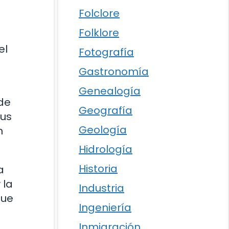
Folclore
Folklore
el
Fotografía
Gastronomía
Genealogía
 de
Geografía
sus
Geología
n
Hidrología
Historia
a
 la
Industria
que
Ingeniería
Inmigración