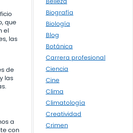
Belleza
Biografía
icio
o, que
Biología
n el
Blog
s, las
Botánica
Carrera profesional
Ciencia
és de
y las
Cine
s.
Clima
Climatología
Creatividad
mos a
Crimen
nte con