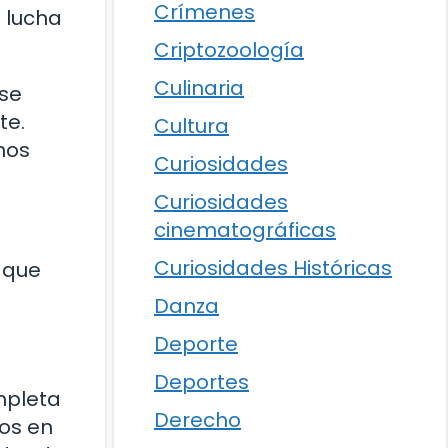
Crímenes
e lucha
Criptozoología
Culinaria
se
te.
Cultura
nos
Curiosidades
Curiosidades
cinematográficas
Curiosidades Históricas
 que
Danza
Deporte
Deportes
mpleta
Derecho
mos en