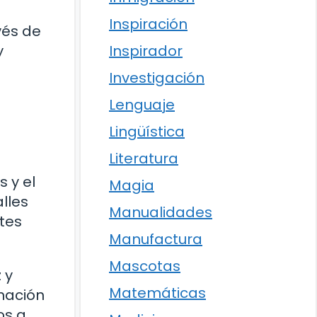
Inspiración
vés de
y
Inspirador
Investigación
Lenguaje
Lingüística
Literatura
 y el
Magia
lles
Manualidades
tes
Manufactura
Mascotas
 y
Matemáticas
inación
os a