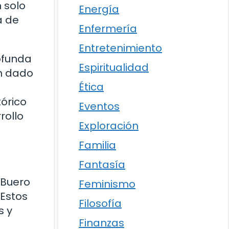
n solo
Energía
a de
Enfermería
Entretenimiento
ofunda
Espiritualidad
an dado
Ética
órico
Eventos
rollo
Exploración
Familia
Fantasía
 Buero
Feminismo
 Estos
Filosofía
s y
Finanzas