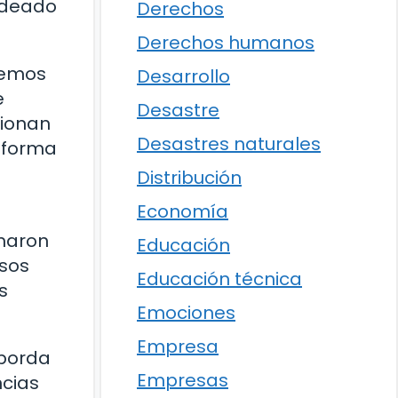
oldeado
Derechos
Derechos humanos
cemos
Desarrollo
e
Desastre
cionan
Desastres naturales
o forma
Distribución
Economía
maron
Educación
esos
Educación técnica
s
Emociones
Empresa
aborda
Empresas
ncias