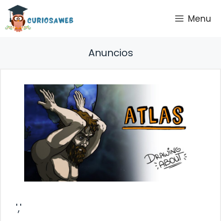
Saltar
Menu
al
contenido
Anuncios
','