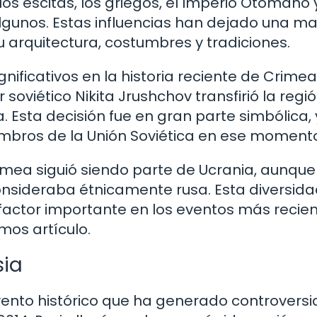
los escitas, los griegos, el Imperio Otomano 
lgunos. Estas influencias han dejado una m
u arquitectura, costumbres y tradiciones.
nificativos en la historia reciente de Crimea
 soviético Nikita Jrushchov transfirió la regió
a. Esta decisión fue en gran parte simbólica,
mbros de la Unión Soviética en ese moment
rimea siguió siendo parte de Ucrania, aunqu
consideraba étnicamente rusa. Esta diversid
 factor importante en los eventos más recien
mos artículo.
sia
vento histórico que ha generado controversi