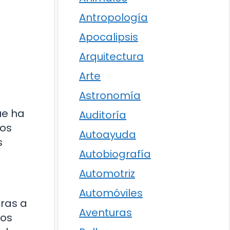
Antropología
Apocalipsis
Arquitectura
Arte
Astronomía
ue ha
Auditoría
los
Autoayuda
s
Autobiografía
Automotriz
Automóviles
uras a
Aventuras
mos