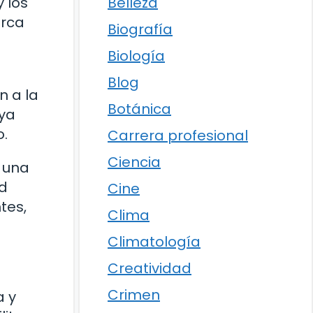
Belleza
y los
arca
Biografía
Biología
Blog
n a la
Botánica
 ya
o.
Carrera profesional
Ciencia
e una
ad
Cine
tes,
Clima
Climatología
Creatividad
Crimen
a y