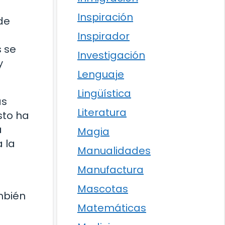
Inspiración
de
Inspirador
s se
Investigación
y
Lenguaje
Lingüística
as
Literatura
sto ha
a
Magia
 la
Manualidades
Manufactura
Mascotas
mbién
Matemáticas