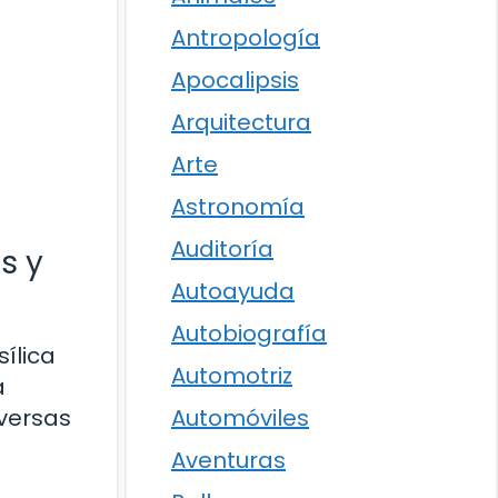
Antropología
Apocalipsis
Arquitectura
Arte
Astronomía
Auditoría
s y
Autoayuda
Autobiografía
ílica
Automotriz
a
iversas
Automóviles
Aventuras