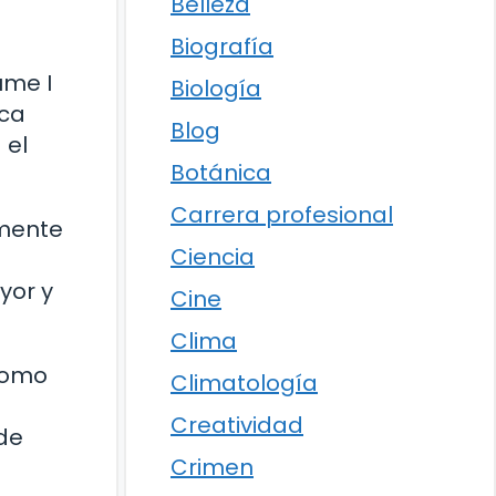
Belleza
Biografía
ume I
Biología
ica
Blog
 el
Botánica
Carrera profesional
lmente
Ciencia
yor y
Cine
Clima
 como
Climatología
Creatividad
 de
Crimen