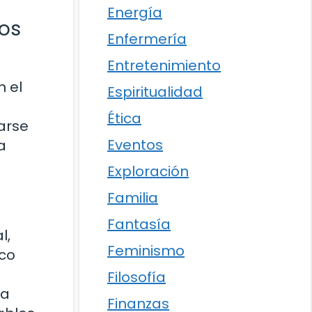
Energía
los
Enfermería
Entretenimiento
n el
Espiritualidad
a
Ética
arse
Eventos
a
Exploración
Familia
Fantasía
l,
Feminismo
ico
Filosofía
ta
Finanzas