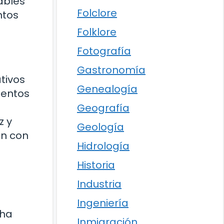
ables
Folclore
ntos
Folklore
Fotografía
Gastronomía
tivos
Genealogía
mentos
Geografía
z y
Geología
ín con
Hidrología
Historia
Industria
Ingeniería
 ha
Inmigración