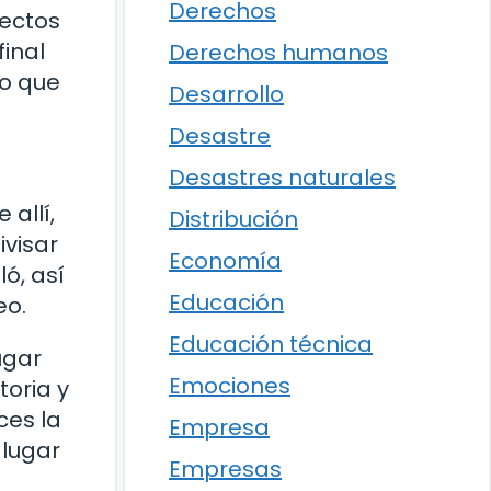
Derechos
pectos
final
Derechos humanos
no que
Desarrollo
Desastre
Desastres naturales
 allí,
Distribución
ivisar
Economía
ó, así
Educación
eo.
Educación técnica
ugar
Emociones
toria y
ces la
Empresa
 lugar
Empresas