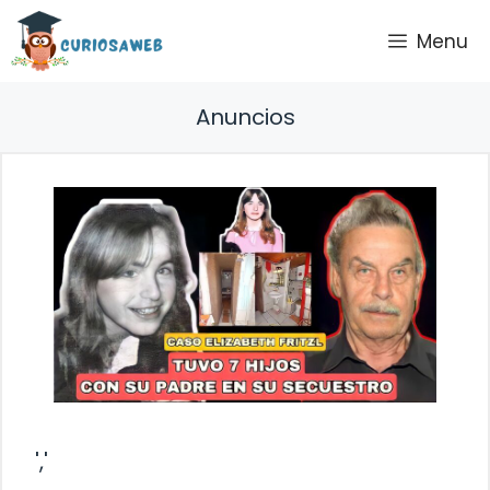
Saltar
Menu
al
contenido
Anuncios
','