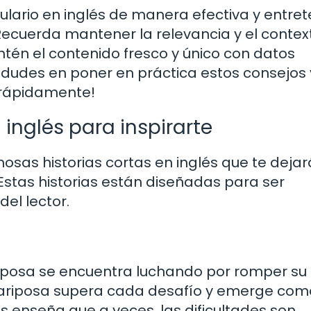
lario en inglés de manera efectiva y entret
. Recuerda mantener la relevancia y el contex
tén el contenido fresco y único con datos
 dudes en poner en práctica estos consejos 
 rápidamente!
inglés para inspirarte
mosas historias cortas en inglés que te deja
 Estas historias están diseñadas para ser
del lector.
iposa se encuentra luchando por romper su
 mariposa supera cada desafío y emerge co
nos enseña que a veces, las dificultades son