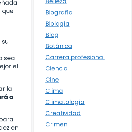
Belleza
señada
a que
Biografía
Biología
Blog
 su
Botánica
Carrera profesional
o sea
jor el
Ciencia
Cine
ar la
Clima
ará a
Climatología
Creatividad
 para
Crimen
idez en