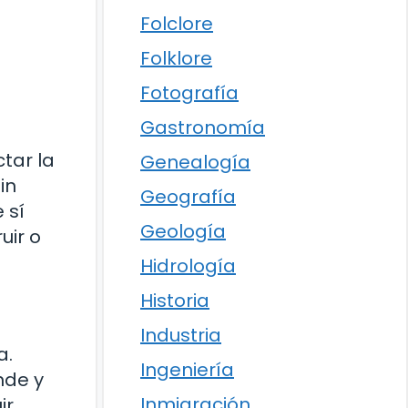
Folclore
Folklore
Fotografía
Gastronomía
tar la
Genealogía
in
Geografía
 sí
Geología
uir o
Hidrología
Historia
Industria
a.
Ingeniería
nde y
Inmigración
ir