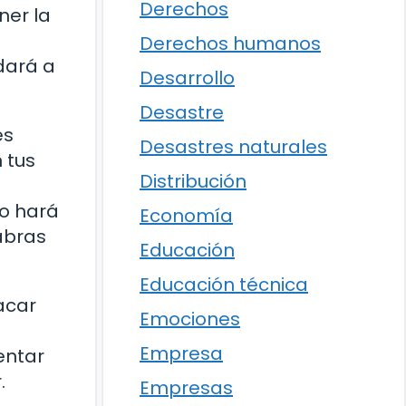
Derechos
ner la
Derechos humanos
dará a
Desarrollo
Desastre
es
Desastres naturales
 tus
Distribución
lo hará
Economía
abras
Educación
Educación técnica
acar
Emociones
Empresa
entar
.
Empresas