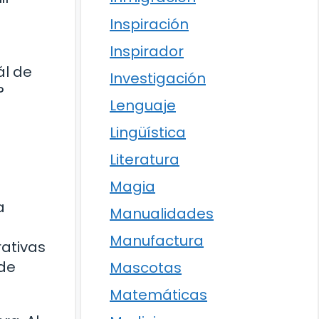
Inspiración
Inspirador
ál de
Investigación
?
Lenguaje
Lingüística
Literatura
Magia
a
Manualidades
Manufactura
rativas
 de
Mascotas
Matemáticas