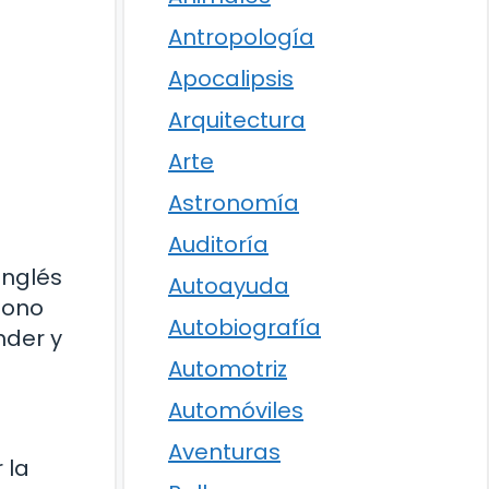
Antropología
Apocalipsis
Arquitectura
Arte
Astronomía
Auditoría
inglés
Autoayuda
tono
Autobiografía
nder y
Automotriz
Automóviles
Aventuras
 la