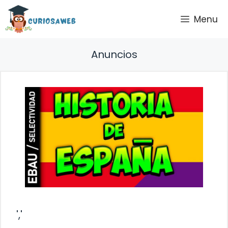
Saltar
Menu
al
contenido
Anuncios
','