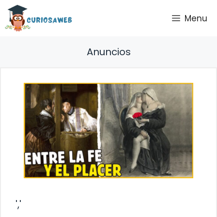
Saltar
Menu
al
contenido
Anuncios
','