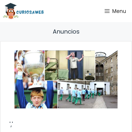
Saltar
Menu
al
contenido
Anuncios
','