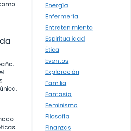
 como
Energía
Enfermería
Entretenimiento
Espiritualidad
ída
Ética
Eventos
paña.
Exploración
el
s
Familia
única.
Fantasía
Feminismo
Filosofía
amado
ticas.
Finanzas