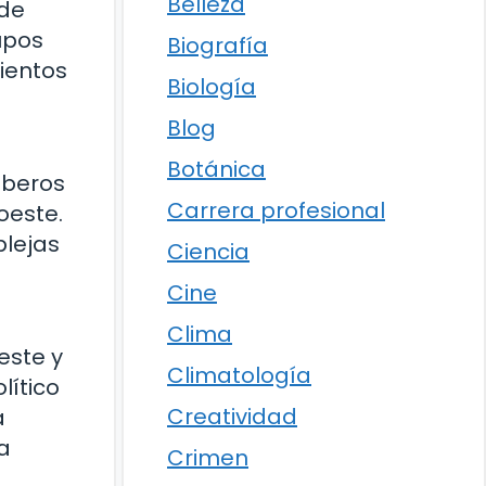
Belleza
 de
upos
Biografía
ientos
Biología
Blog
Botánica
íberos
Carrera profesional
roeste.
plejas
Ciencia
Cine
Clima
este y
Climatología
lítico
Creatividad
a
a
Crimen