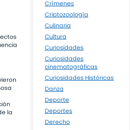
Crímenes
Criptozoología
Culinaria
Cultura
pectos
luencia
Curiosidades
Curiosidades
cinematográficas
Curiosidades Históricas
vieron
mosa
Danza
Deporte
ción
Deportes
de la
Derecho