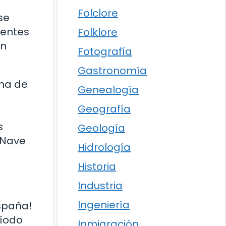
Folclore
se
rentes
Folklore
on
Fotografía
Gastronomía
ana de
Genealogía
Geografía
s
Geología
a Nave
Hidrología
Historia
Industria
Ingeniería
España!
ríodo
Inmigración