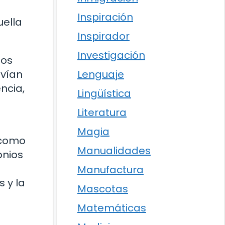
Inspiración
uella
Inspirador
Investigación
mos
Lenguaje
ivían
ncia,
Lingüística
Literatura
Magia
 como
Manualidades
onios
Manufactura
s y la
Mascotas
Matemáticas