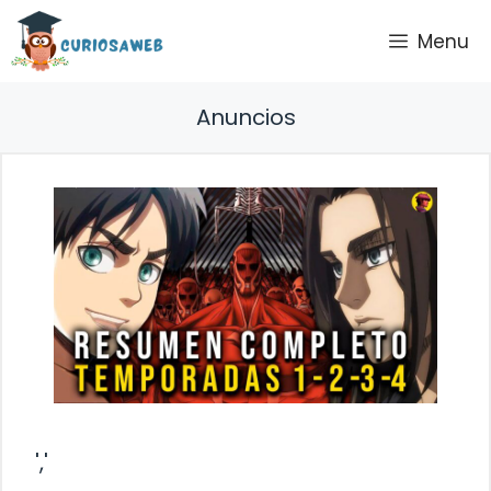
Saltar
Menu
al
contenido
Anuncios
','