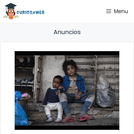
Saltar
Menu
al
contenido
Anuncios