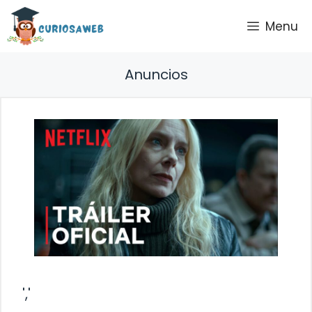
Saltar
Menu
al
contenido
Anuncios
','