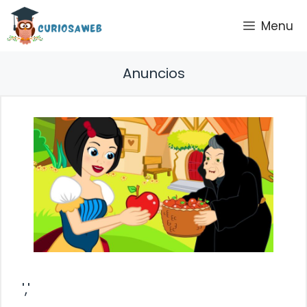
Saltar
Menu
al
contenido
Anuncios
','