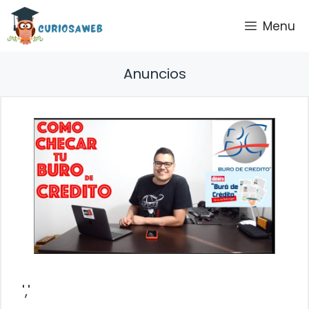
Saltar
Menu
al
contenido
Anuncios
','