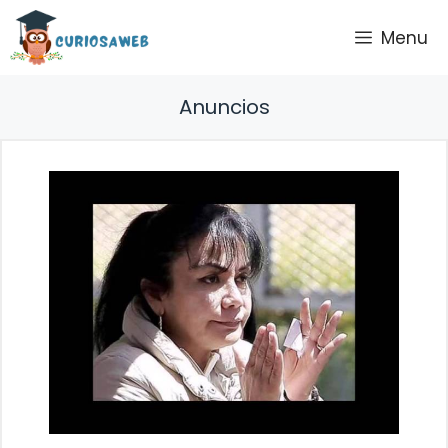
Saltar
Menu
al
contenido
Anuncios