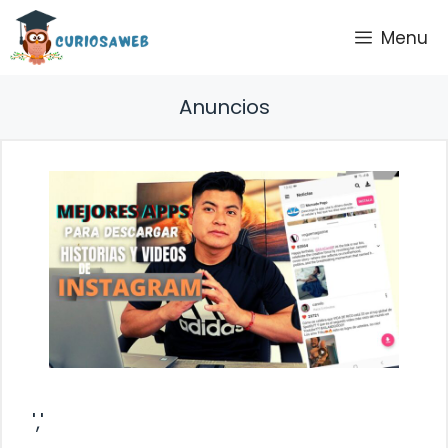
Saltar
Menu
al
contenido
Anuncios
','