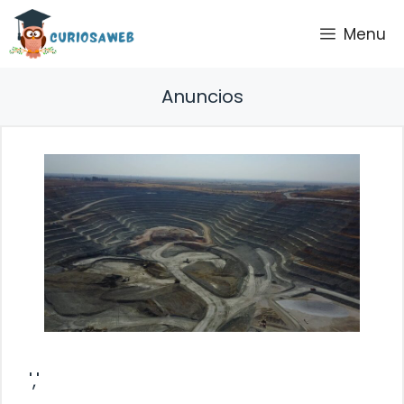
Saltar
Menu
al
contenido
Anuncios
','