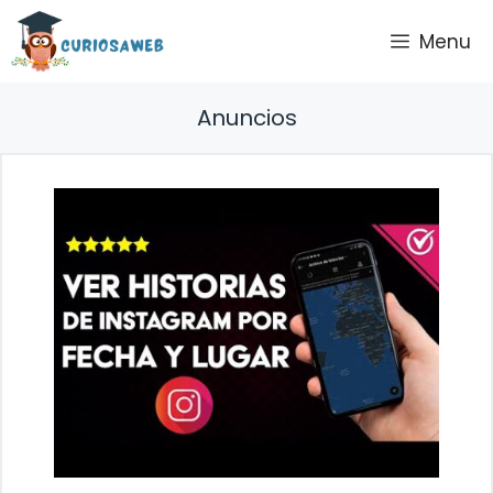
Saltar
Menu
al
contenido
Anuncios