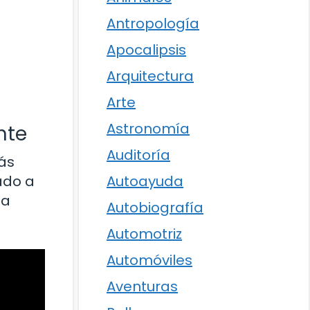
Antropología
Apocalipsis
Arquitectura
Arte
Astronomía
nte
Auditoría
ás
ado a
Autoayuda
 a
Autobiografía
Automotriz
Automóviles
Aventuras