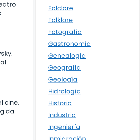
Teatro
Folclore
a
Folklore
Fotografía
Gastronomía
sky.
Genealogía
al
Geografía
Geología
Hidrología
 cine.
Historia
igida
Industria
Ingeniería
Inmigración