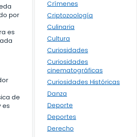
Crímenes
ueda
ido por
Criptozoología
Culinaria
ra es
Cultura
Hada
Curiosidades
Curiosidades
cinematográficas
dor
Curiosidades Históricas
Danza
sica de
Deporte
y es
Deportes
Derecho