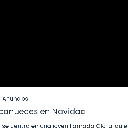
Anuncios
ascanueces en Navidad
 se centra en una joven llamada Clara, quie