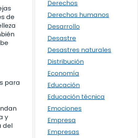
Derechos
ejas
Derechos humanos
és de
elleza
Desarrollo
mbién
Desastre
ebe
Desastres naturales
Distribución
Economía
os para
Educación
Educación técnica
rindan
Emociones
a y
Empresa
a del
Empresas