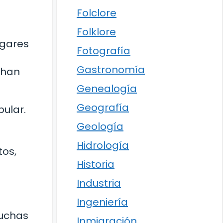
Folclore
Folklore
ugares
Fotografía
Gastronomía
 han
Genealogía
Geografía
pular.
Geología
Hidrología
tos,
Historia
Industria
Ingeniería
Muchas
Inmigración