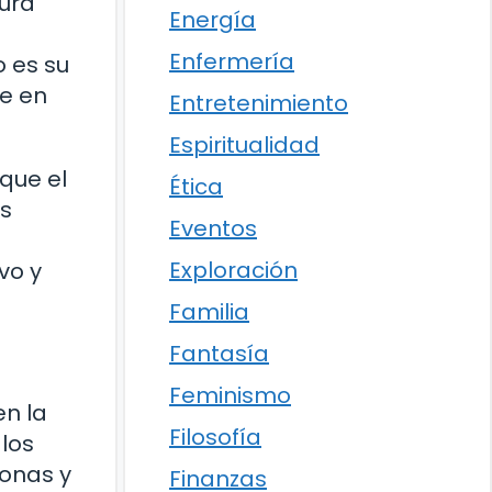
ura
Energía
Enfermería
o es su
te en
Entretenimiento
Espiritualidad
que el
Ética
es
Eventos
Exploración
vo y
Familia
Fantasía
Feminismo
en la
Filosofía
 los
sonas y
Finanzas