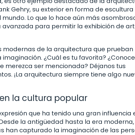
 es otro ejemplo destacado de la arquitect
nk Gehry, su exterior en forma de escultura
o el mundo. Lo que lo hace aún más asombros
ía avanzada para permitir la exhibición de ar
as modernas de la arquitectura que prueban 
a imaginación. ¿Cuál es tu favorita? ¿Conoc
que merezca ser mencionada? Déjanos tus
s. ¡La arquitectura siempre tiene algo nue
 en la cultura popular
expresión que ha tenido una gran influencia 
a. Desde la antigüedad hasta la era moderna,
icas han capturado la imaginación de las per