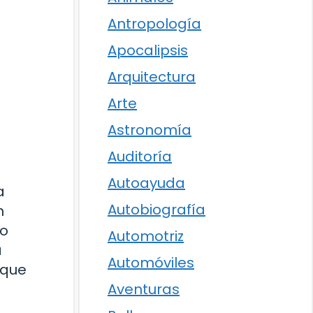
Antropología
Apocalipsis
Arquitectura
Arte
Astronomía
Auditoría
Autoayuda
a
Autobiografía
n
no
Automotriz
a
Automóviles
 que
Aventuras