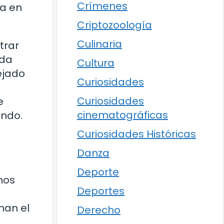
Crímenes
ra en
Criptozoología
Culinaria
trar
ada
Cultura
ejado
Curiosidades
Curiosidades
e
cinematográficas
ando.
Curiosidades Históricas
Danza
Deporte
nos
Deportes
nan el
Derecho