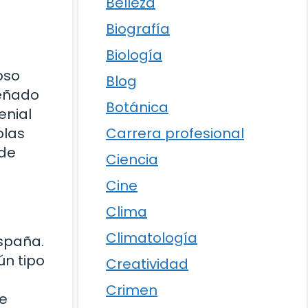
Belleza
Biografía
Biología
oso
Blog
señado
Botánica
enial
Carrera profesional
olas
 de
Ciencia
Cine
Clima
Climatología
spaña.
ún tipo
Creatividad
Crimen
ue