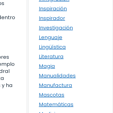
os
Inspiración
dentro
Inspirador
Investigación
Lenguaje
Lingüística
Literatura
ores
jemplo
Magia
dral
Manualidades
ta
Manufactura
 y ha
Mascotas
Matemáticas