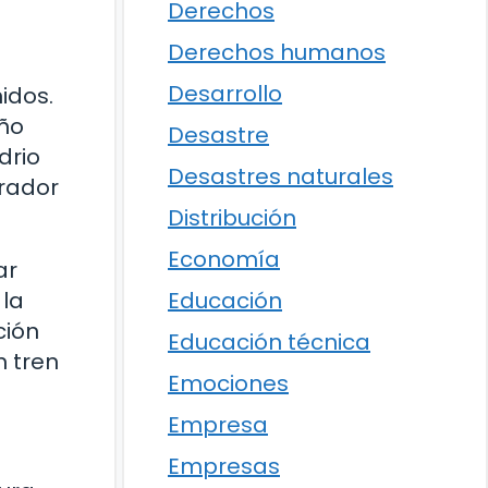
Derechos
Derechos humanos
Desarrollo
idos.
eño
Desastre
drio
Desastres naturales
irador
Distribución
Economía
ar
 la
Educación
ción
Educación técnica
n tren
Emociones
Empresa
Empresas