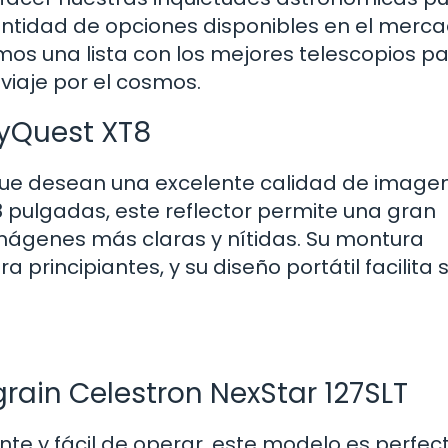
ntidad de opciones disponibles en el merca
mos una lista con los mejores telescopios p
 viaje por el cosmos.
kyQuest XT8
 que desean una excelente calidad de image
 pulgadas, este reflector permite una gran
imágenes más claras y nítidas. Su montura
a principiantes, y su diseño portátil facilita 
ain Celestron NexStar 127SLT
te y fácil de operar, este modelo es perfec