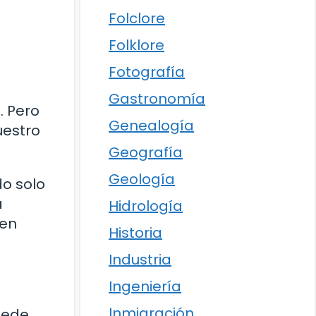
o
Folclore
Folklore
Fotografía
Gastronomía
. Pero
Genealogía
uestro
Geografía
Geología
do solo
a
Hidrología
 en
Historia
Industria
Ingeniería
Inmigración
uede