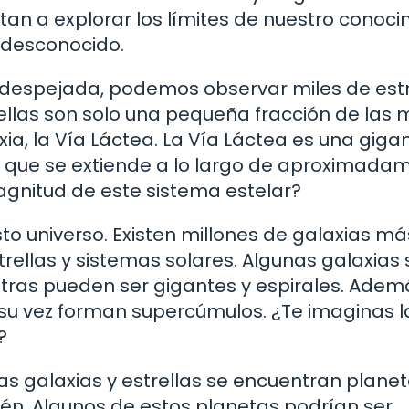
itan a explorar los límites de nuestro conoc
o desconocido.
despejada, podemos observar miles de estr
llas son solo una pequeña fracción de las m
xia, la Vía Láctea. La Vía Láctea es una gig
o que se extiende a lo largo de aproximada
agnitud de este sistema estelar?
sto universo. Existen millones de galaxias má
rellas y sistemas solares. Algunas galaxias
ras pueden ser gigantes y espirales. Ademá
su vez forman supercúmulos. ¿Te imaginas l
?
 galaxias y estrellas se encuentran planet
ién. Algunos de estos planetas podrían ser