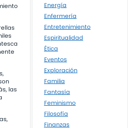
Energía
imiento
Enfermería
Entretenimiento
ellas
iles
Espiritualidad
antesca
Ética
mente
Eventos
Exploración
s,
Familia
 son
s, las
Fantasía
a
Feminismo
Filosofía
as,
Finanzas