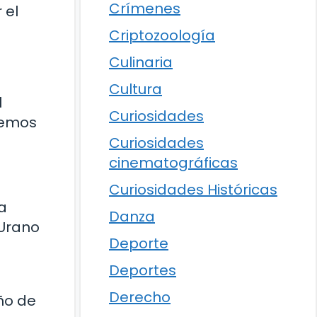
Crímenes
 el
Criptozoología
Culinaria
Cultura
l
Curiosidades
bemos
Curiosidades
cinematográficas
Curiosidades Históricas
a
Danza
 Urano
Deporte
Deportes
Derecho
ño de