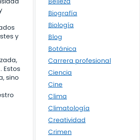
Belleza
nsidad
y
Biografía
Biología
zados
stes y
Blog
Botánica
izada,
Carrera profesional
. Estos
Ciencia
, sino
Cine
estro
Clima
Climatología
Creatividad
Crimen