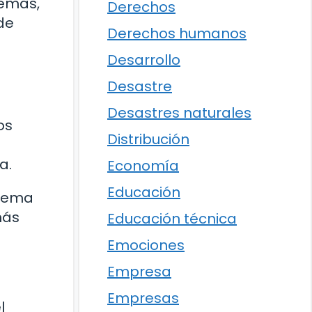
remas,
Derechos
de
Derechos humanos
Desarrollo
Desastre
Desastres naturales
os
Distribución
a.
Economía
Educación
stema
más
Educación técnica
Emociones
Empresa
Empresas
l