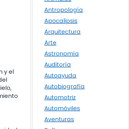
Antropología
Apocalipsis
Arquitectura
Arte
Astronomía
Auditoría
 y el
Autoayuda
del
Autobiografía
elo,
miento
Automotriz
Automóviles
Aventuras