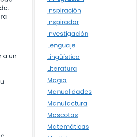
do.
Inspiración
ara
Inspirador
Investigación
Lenguaje
n a un
Lingüística
Literatura
Magia
su
Manualidades
Manufactura
Mascotas
Matemáticas
to