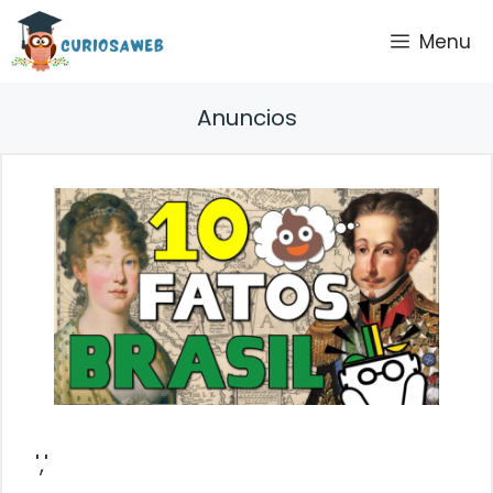
Saltar
Menu
al
contenido
Anuncios
','