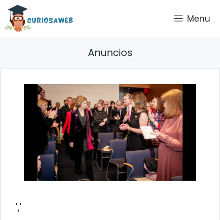
Saltar
Menu
al
contenido
Anuncios
','