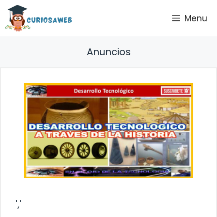
Saltar
Menu
al
contenido
Anuncios
','