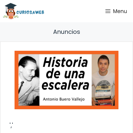
Saltar
Menu
al
contenido
Anuncios
','