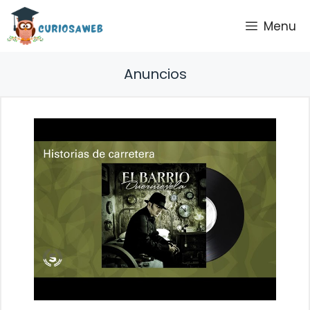
Saltar
Menu
al
contenido
Anuncios