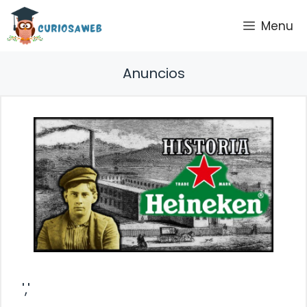
Saltar
Menu
al
contenido
Anuncios
','