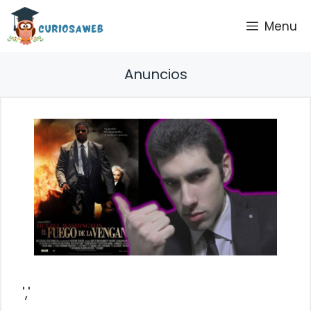
Saltar
Menu
al
contenido
Anuncios
','