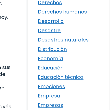
Derechos
a.
Derechos humanos
hoy.
Desarrollo
Desastre
Desastres naturales
Distribución
Economía
a
n sus
Educación
 de
Educación técnica
Emociones
on
Empresa
Empresas
ravés