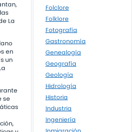
antan,
Folclore
las
Folklore
de La
Fotografía
Gastronomía
plano
os en
Genealogía
Es un
Geografía
La
Geología
Hidrología
urante
Historia
e se
áticas
Industria
Ingeniería
ción,
Inmigración
ticas y