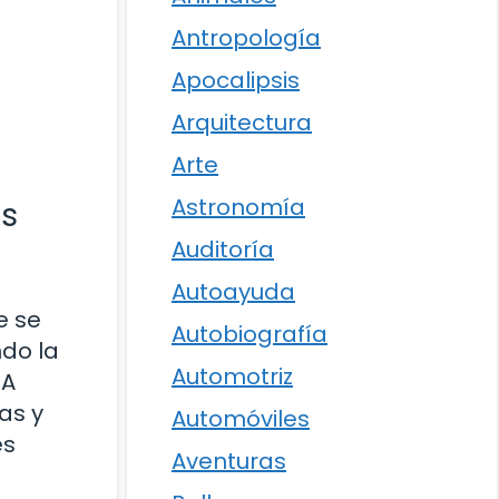
Antropología
Apocalipsis
Arquitectura
Arte
Astronomía
es
Auditoría
Autoayuda
e se
Autobiografía
do la
Automotriz
 A
as y
Automóviles
es
Aventuras