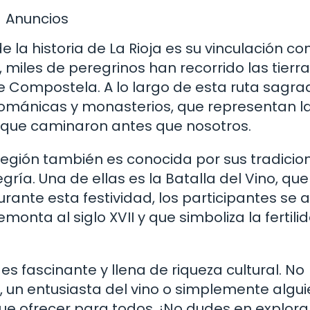
Anuncios
la historia de La Rioja es su vinculación con
miles de peregrinos han recorrido las tierr
e Compostela. A lo largo de esta ruta sagra
ománicas y monasterios, que representan l
s que caminaron antes que nosotros.
La región también es conocida por sus tradicio
gría. Una de ellas es la Batalla del Vino, que
urante esta festividad, los participantes se 
emonta al siglo XVII y que simboliza la fertili
es fascinante y llena de riqueza cultural. No
a, un entusiasta del vino o simplemente algu
que ofrecer para todos. ¡No dudes en explora