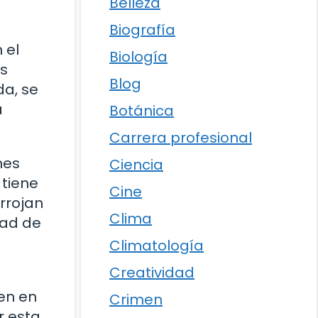
Belleza
Biografía
 el
Biología
as
Blog
da, se
a
Botánica
Carrera profesional
nes
Ciencia
 tiene
Cine
arrojan
Clima
dad de
Climatología
Creatividad
ien en
Crimen
r esta