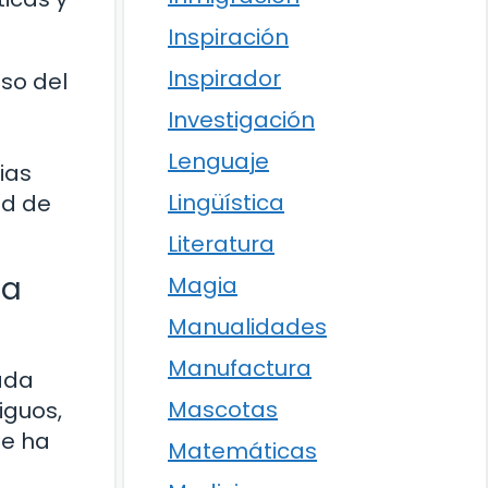
Inspiración
Inspirador
aso del
Investigación
Lenguaje
ias
Lingüística
ad de
Literatura
ia
Magia
Manualidades
Manufactura
iada
Mascotas
iguos,
ue ha
Matemáticas