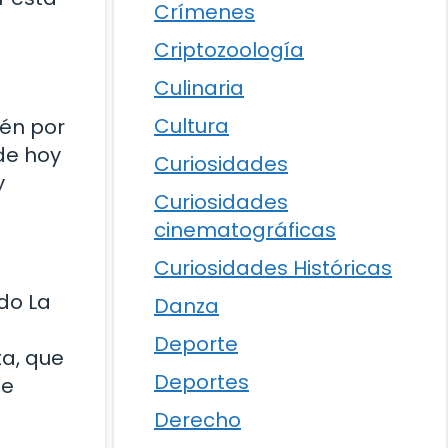
Crímenes
Criptozoología
Culinaria
Cultura
ién por
de hoy
Curiosidades
y
Curiosidades
cinematográficas
Curiosidades Históricas
do La
Danza
Deporte
ta, que
Deportes
ue
Derecho