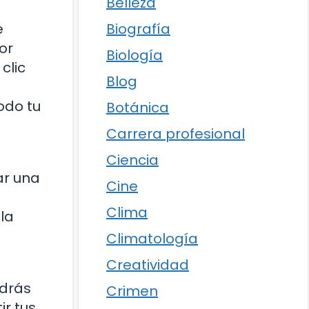
Belleza
Biografía
e
or
Biología
clic
Blog
odo tu
Botánica
Carrera profesional
Ciencia
ar una
Cine
Clima
la
Climatología
Creatividad
odrás
Crimen
r tus