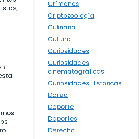
Crímenes
istas,
Criptozoología
s
Culinaria
Cultura
Curiosidades
Curiosidades
en
cinematográficas
esta
Curiosidades Históricas
Danza
Deporte
demos
Deportes
nos
ro
Derecho