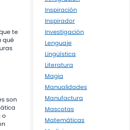
Inspiración
Inspirador
Investigación
que te
a qué
Lenguaje
uras
Lingüística
Literatura
Magia
Manualidades
Manufactura
es son
mática
Mascotas
 o
Matemáticas
ón