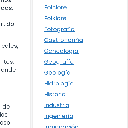
rnos
Folclore
adas.
Folklore
rtido
Fotografía
Gastronomía
icales,
Genealogía
Geografía
ntes.
render
Geología
Hidrología
Historia
Industria
d de
los
Ingeniería
 eso
Inmigración