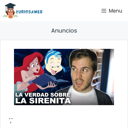
Saltar
Menu
al
contenido
Anuncios
','